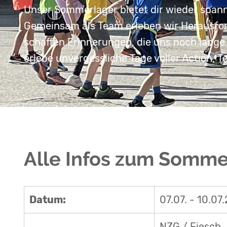
Unser Sommerlager bietet dir wieder span
Gemeinsam als Team erleben wir Herausfor
schaffen Erinnerungen, die uns noch lange
erlebe unvergessliche Tage voller Action, 
Alle Infos zum Somme
Datum:
07.07. - 10.07
NZG / Fiesch