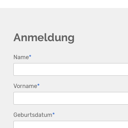
Anmeldung
Pflichtfeld
Name
*
Pflichtfeld
Vorname
*
Pflichtfeld
Geburtsdatum
*