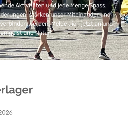
nende Aktivitäten und jede Menge Spass.
derungen, stärken unser Miteinander und
 verbinden werden. Melde dich jetzt an und
Teamgeist und Natur!
rlager
.2026