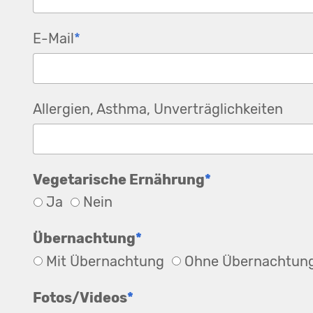
Pflichtfeld
E-Mail
*
Allergien, Asthma, Unverträglichkeiten
Pflichtfeld
Vegetarische Ernährung
*
Ja
Nein
Pflichtfeld
Übernachtung
*
Mit Übernachtung
Ohne Übernachtun
Pflichtfeld
Fotos/Videos
*