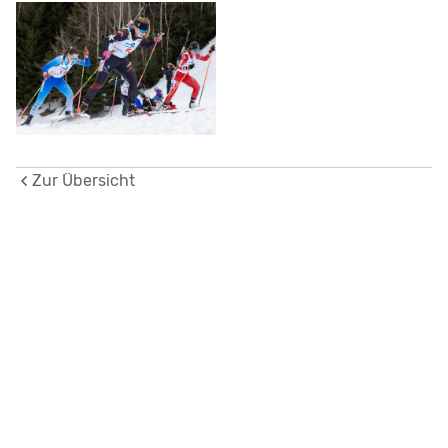
Zur Übersicht
SC Obergoms
Hintermattstrasse 6
3985 Geschinen
info@sc-obergoms.ch